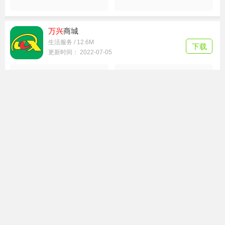
万
兴
神拍手最新版
图形图像 / 27.8M
下载
更新时间： 2022-08-16
万
兴
商城
生活服务 / 12.6M
下载
更新时间： 2022-07-05